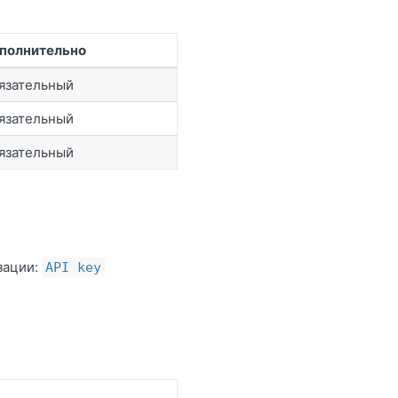
полнительно
язательный
язательный
язательный
зации:
API key