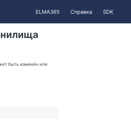
ELMA365
Справка
SDK
анилища
жет быть изменён или