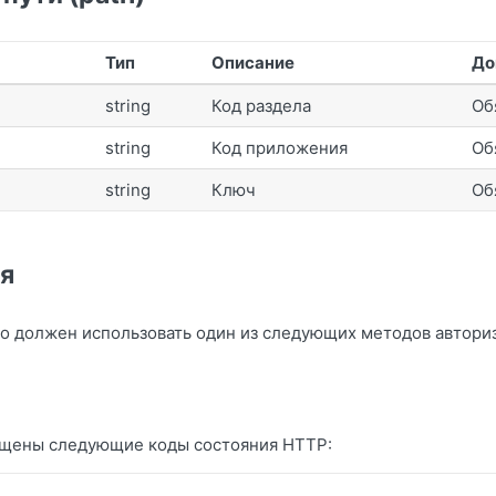
Тип
Описание
До
string
Код раздела
Об
string
Код приложения
Об
string
Ключ
Об
я
о должен использовать один из следующих методов автори
ащены следующие коды состояния HTTP: