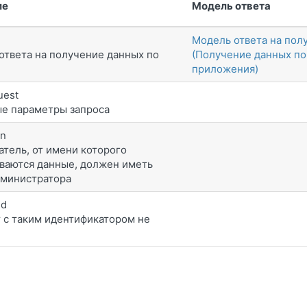
ие
Модель ответа
Модель ответа на пол
ответа на получение данных по
(Получение данных по
приложения)
uest
е параметры запроса
en
атель, от имени которого
ваются данные, должен иметь
дминистратора
nd
 с таким идентификатором не