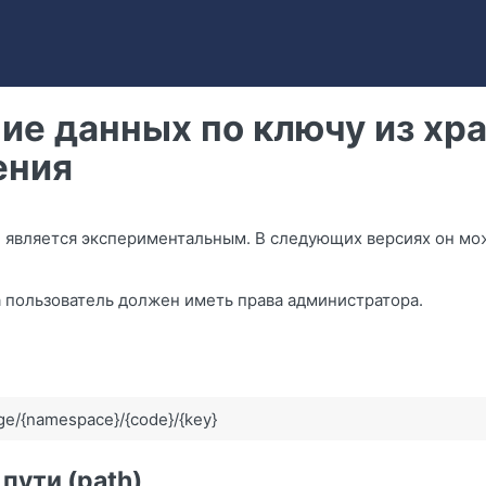
ие данных по ключу из хр
ения
I является экспериментальным. В следующих версиях он мо
 пользователь должен иметь права администратора.
ge/{namespace}/{code}/{key}
пути (path)