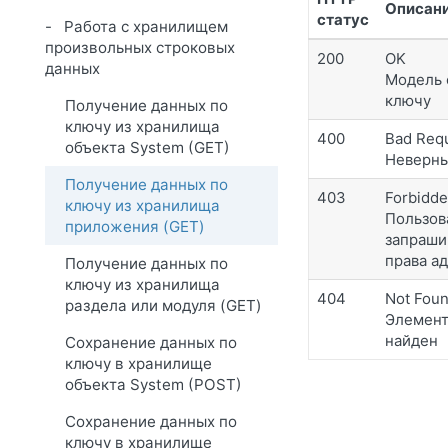
Описан
статус
Работа с хранилищем
произвольных строковых
200
OK
данных
Модель 
ключу
Получение данных по
ключу из хранилища
400
Bad Req
объекта System (GET)
Неверны
Получение данных по
403
Forbidd
ключу из хранилища
Пользов
приложения (GET)
запраши
права а
Получение данных по
ключу из хранилища
404
Not Fou
раздела или модуля (GET)
Элемент
найден
Сохранение данных по
ключу в хранилище
объекта System (POST)
Сохранение данных по
ключу в хранилище