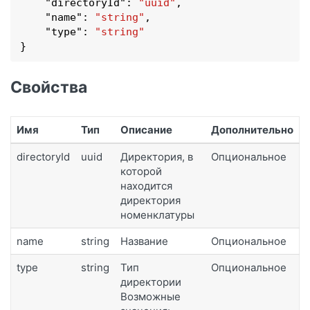
    "
directoryId
": 
"uuid"
,

    "
name
": 
"string"
,

    "
type
": 
"string"
}
Свойства
Имя
Тип
Описание
Дополнительно
directoryId
uuid
Директория, в
Опциональное
которой
находится
директория
номенклатуры
name
string
Название
Опциональное
type
string
Тип
Опциональное
директории
Возможные