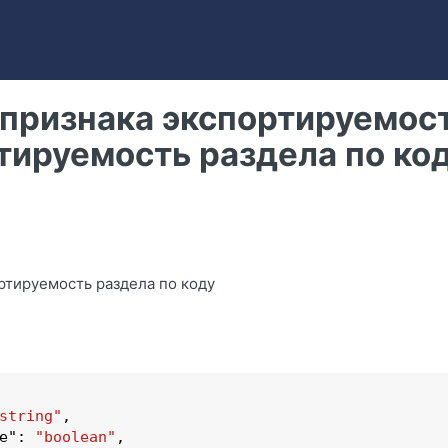
признака экспортируемос
тируемость раздела по ко
тируемость раздела по коду
string"
,

e
": 
"boolean"
,
