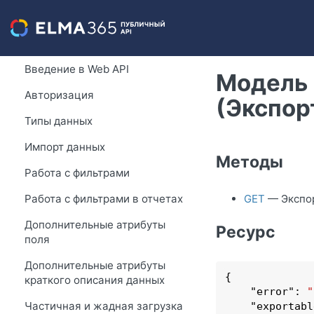
Введение в Web API
Модель 
Авторизация
(Экспор
Типы данных
Импорт данных
Методы
Работа с фильтрами
Работа с фильтрами в отчетах
GET
— Экспор
Дополнительные атрибуты
Ресурс
поля
Дополнительные атрибуты
{

краткого описания данных
    "
error
": 
"
Частичная и жадная загрузка
    "
exportabl