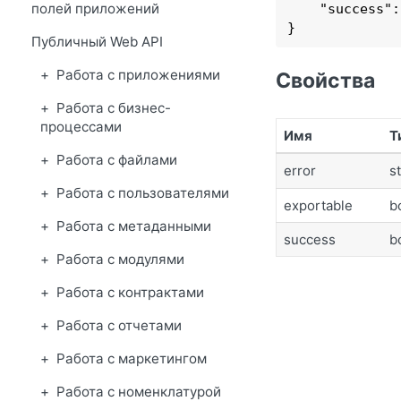
полей приложений
    "
success
":
}
Публичный Web API
Работа с приложениями
Свойства
Работа с бизнес-
процессами
Имя
Т
Работа с файлами
error
s
Работа с пользователями
exportable
b
Работа с метаданными
success
b
Работа с модулями
Работа с контрактами
Работа с отчетами
Работа с маркетингом
Работа с номенклатурой