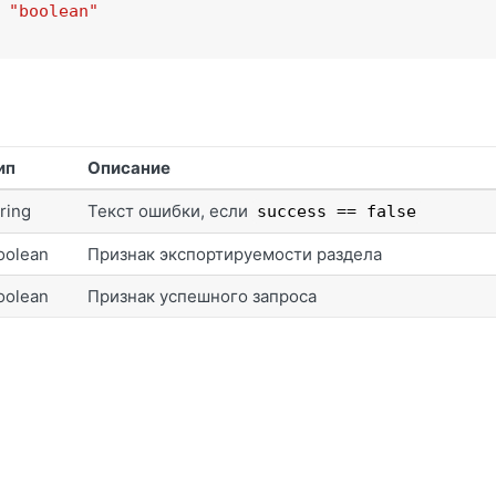
 
"boolean"
ип
Описание
tring
Текст ошибки, если
success == false
oolean
Признак экспортируемости раздела
oolean
Признак успешного запроса