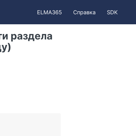
ELMA365
Справка
SDK
ти раздела
ду)