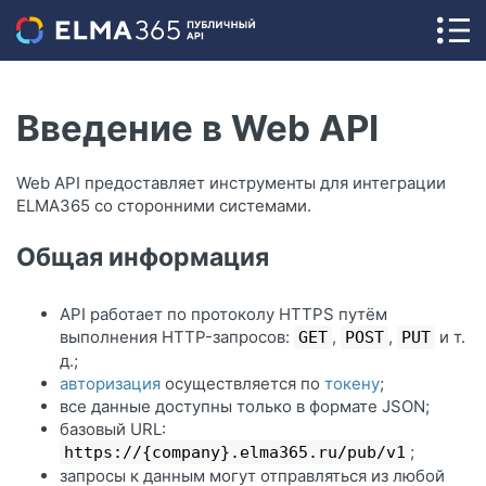
Введение в Web API
Web API предоставляет инструменты для интеграции
ELMA365 со сторонними системами.
Общая информация
API работает по протоколу HTTPS путём
выполнения HTTP-запросов:
,
,
и т.
GET
POST
PUT
д.;
авторизация
осуществляется по
токену
;
все данные доступны только в формате JSON;
базовый URL:
;
https://{company}.elma365.ru/pub/v1
запросы к данным могут отправляться из любой