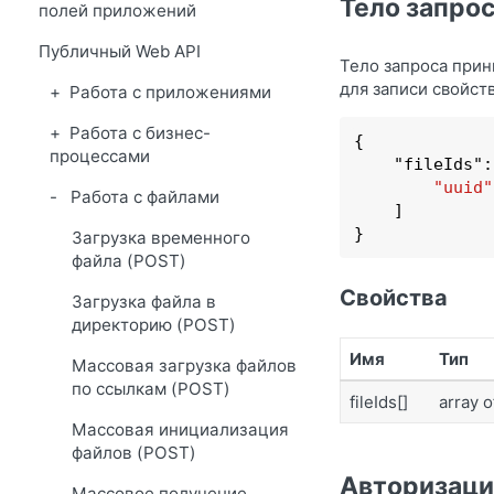
Тело запрос
полей приложений
Публичный Web API
Тело запроса при
для записи свойств
Работа с приложениями
Работа с бизнес-
{

процессами
    "
fileIds
":
"uuid"
Работа с файлами
    ]

}
Загрузка временного
файла (POST)
Свойства
Загрузка файла в
директорию (POST)
Имя
Тип
Массовая загрузка файлов
по ссылкам (POST)
fileIds[]
array o
Массовая инициализация
файлов (POST)
Авторизаци
Массовое получение