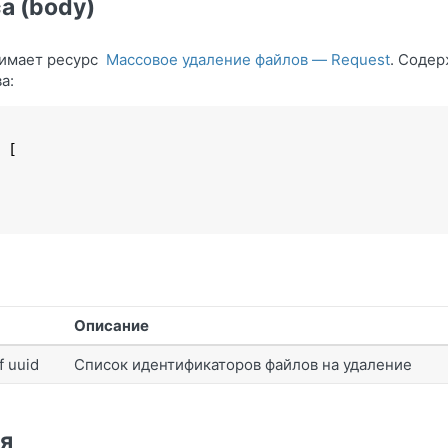
а (body)
нимает ресурс
Массовое удаление файлов — Request
. Соде
а:
 
[

Описание
f uuid
Список идентификаторов файлов на удаление
я