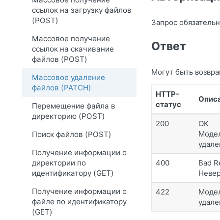
ссылок на загрузку файлов
(POST)
Запрос обязательн
Массовое получение
Ответ
ссылок на скачивание
файлов (POST)
Могут быть возвр
Массовое удаление
файлов (PATCH)
HTTP-
Опис
статус
Перемещение файла в
директорию (POST)
200
OK
Модел
Поиск файлов (POST)
удале
Получение информации о
директории по
400
Bad R
идентификатору (GET)
Невер
Получение информации о
422
Модел
файле по идентификатору
удале
(GET)