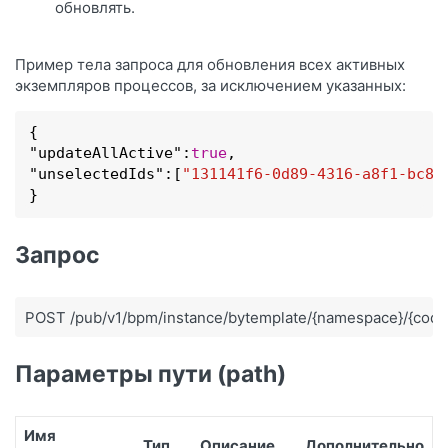
обновлять.
Пример тела запроса для обновления всех активных
экземпляров процессов, за исключением указанных:
{

"
updateAllActive
":
true
,

"
unselectedIds
":
[
"131141f6-0d89-4316-a8f1-bc81
}
Запрос
POST /pub/v1/bpm/instance/bytemplate/{namespace}/{code
Параметры пути (path)
Имя
Тип
Описание
Дополнительно