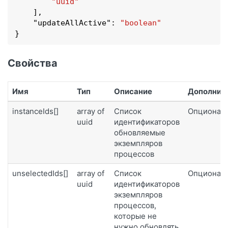
"uuid"
    ]
,

    "
updateAllActive
": 
"boolean"
}
Свойства
Имя
Тип
Описание
Дополнит
instanceIds[]
array of
Список
Опционал
uuid
идентификаторов
обновляемые
экземпляров
процессов
unselectedIds[]
array of
Список
Опционал
uuid
идентификаторов
экземпляров
процессов,
которые не
нужно обновлять