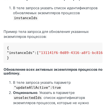
В теле запроса указать список идентификаторов
обновляемых экземпляров процессов
instanceIds
Пример тела запроса для обновления указанных
экземпляров процессов:
{

"
instanceIds
":
[
"131141f6-0d89-4316-a8f1-bc816f
}
Обновление всех активных экземпляров процессов по
шаблону.
В теле запроса указать параметр
"updateAllActive":true
Опционально
. Указать в параметре
список идентификаторв
unselectedIds
экземпляров процессов, которые не нужно