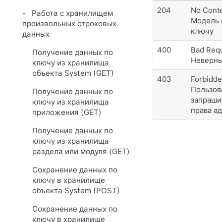
204
No Cont
Работа с хранилищем
Модель 
произвольных строковых
ключу
данных
400
Bad Req
Получение данных по
Неверны
ключу из хранилища
объекта System (GET)
403
Forbidd
Пользов
Получение данных по
запраши
ключу из хранилища
права а
приложения (GET)
Получение данных по
ключу из хранилища
раздела или модуля (GET)
Сохранение данных по
ключу в хранилище
объекта System (POST)
Сохранение данных по
ключу в хранилище