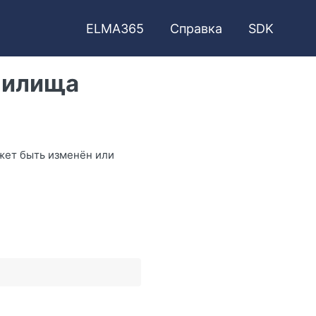
ELMA365
Справка
SDK
нилища
жет быть изменён или