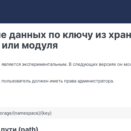
е данных по ключу из хра
 или модуля
I является экспериментальным. В следующих версиях он мо
 пользователь должен иметь права администратора.
orage/{namespace}/{key}
пути (path)