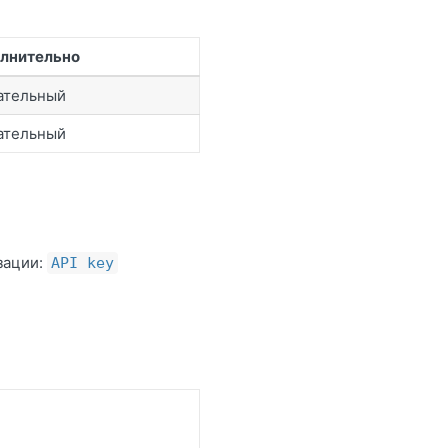
лнительно
ательный
ательный
зации:
API key