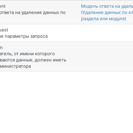
ent
Модель ответа на удал
ответа на удаление данных по
(Удаление данных по к
раздела или модуля)
uest
е параметры запроса
en
атель, от имени которого
ваются данные, должен иметь
дминистратора