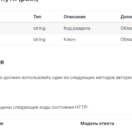
Тип
Описание
Допо
string
Код раздела
Обяз
string
Ключ
Обяз
я
о должен использовать один из следующих методов автори
ащены следующие коды состояния HTTP:
ие
Модель ответа