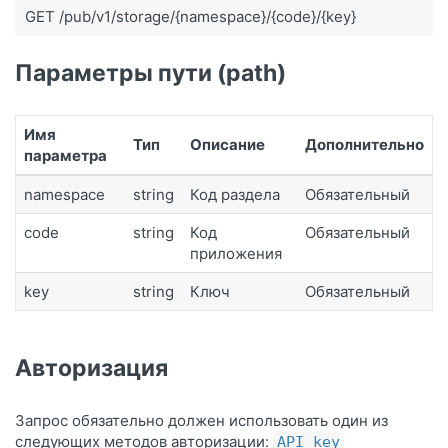
GET /pub/v1/storage/{namespace}/{code}/{key}
Параметры пути (path)
Имя
Тип
Описание
Дополнительно
параметра
namespace
string
Код раздела
Обязательный
code
string
Код
Обязательный
приложения
key
string
Ключ
Обязательный
Авторизация
Запрос обязательно должен использовать один из
следующих методов авторизации:
API key